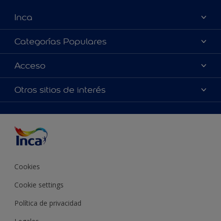
Inca
Acerca de Inca
Categorías Populares
Contactanos
Colores
Acceso
Encontrá un distribuidor Inca
Productos
Mapa del sitio
Accesibilidad
Otros sitios de interés
Inspiración
Términos y Condiciones de Venta
Precisión del color
Asesoramiento
Línea Industrial
Color del año Inca
Cookies
Cookie settings
Política de privacidad