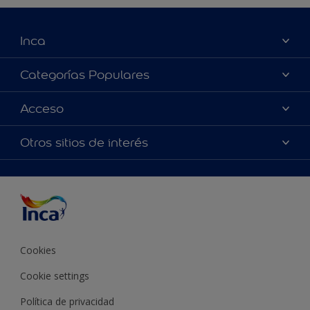
Inca
Acerca de Inca
Categorías Populares
Contactanos
Colores
Acceso
Encontrá un distribuidor Inca
Productos
Mapa del sitio
Accesibilidad
Otros sitios de interés
Inspiración
Términos y Condiciones de Venta
Precisión del color
Asesoramiento
Línea Industrial
Color del año Inca
Cookies
Cookie settings
Política de privacidad