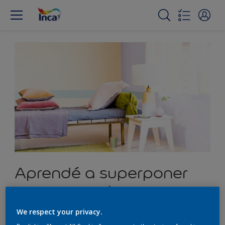
Aprendé a superponer
capas para lograr un
estilo acogedor
We respect your privacy.