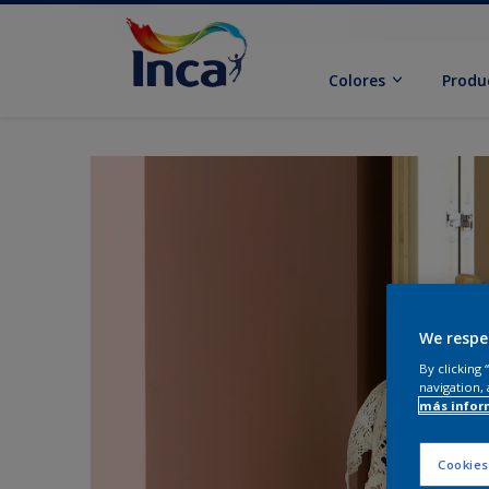
Colores
Produ
We respe
By clicking
navigation, 
más infor
Cookies