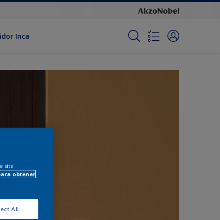
idor Inca
e site
para obtener
ect All