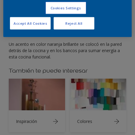
Usá acentos en un color brillante para agregar
energía a una cocina monótona.
Cookies Settings
Accept All Cookies
Reject All
Un acento en color naranja brillante se colocó en la pared
detrás de la cocina y en los bancos para sumar energía a
esta cocina funcional.
También te puede interesar
Inspiración
Colores