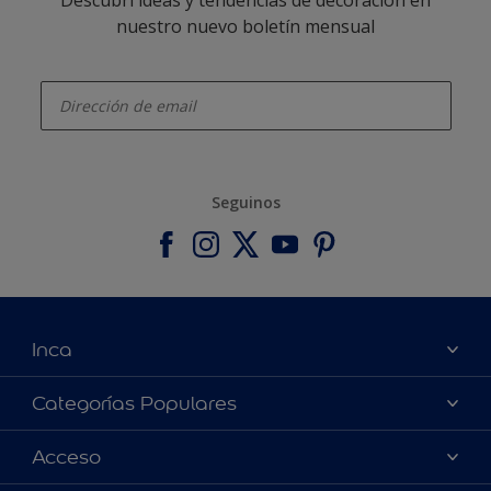
nuestro nuevo boletín mensual
enter-your-email
Seguinos
Inca
Acerca de Inca
Categorías Populares
Contactanos
Colores
Acceso
Encontrá un distribuidor Inca
Productos