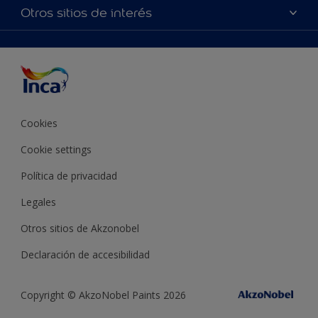
Mapa del sitio
Accesibilidad
Otros sitios de interés
Inspiración
Términos y Condiciones de Venta
Precisión del color
Asesoramiento
Línea Industrial
Color del año Inca
Cookies
Cookie settings
Política de privacidad
Legales
Otros sitios de Akzonobel
Declaración de accesibilidad
Copyright © AkzoNobel Paints 2026