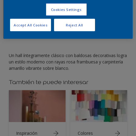
Cookies Settings
Rayas anchas en tonos rosa frambuesa dan una
sensación fresca y moderna.
Accept All Cookies
Reject All
Un hall íntegramente clásico con baldosas decorativas logra
un estilo moderno con rayas rosa frambuesa y carpintería
amarillo vibrante sobre blanco.
También te puede interesar
Inspiración
Colores