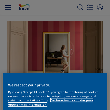
Actualizá un hall de
We respect your privacy.
época con rayas
By clicking “Accept All Cookies”, you agree to the storing of cookies
on your device to enhance site navigation, analyze site usage, and
vibrantes
assist in our marketing efforts.
Declaración de cookies para
obtener más información.