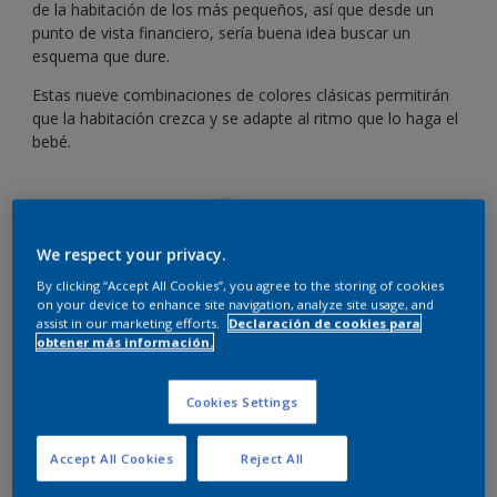
de la habitación de los más pequeños, así que desde un
punto de vista financiero, sería buena idea buscar un
esquema que dure.
Estas nueve combinaciones de colores clásicas permitirán
que la habitación crezca y se adapte al ritmo que lo haga el
bebé.
We respect your privacy.
By clicking “Accept All Cookies”, you agree to the storing of cookies
on your device to enhance site navigation, analyze site usage, and
assist in our marketing efforts.
Declaración de cookies para
obtener más información.
Cookies Settings
Accept All Cookies
Reject All
Totalmente turquesa