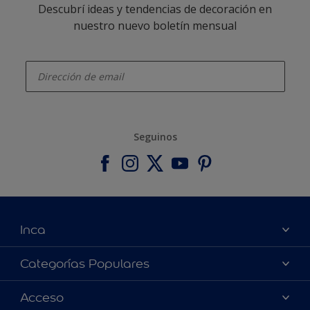
Descubrí ideas y tendencias de decoración en
nuestro nuevo boletín mensual
enter-your-email
Seguinos
Inca
Acerca de Inca
Categorías Populares
Contactanos
Colores
Acceso
Encontrá un distribuidor Inca