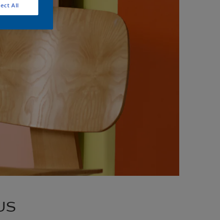
ect All
us