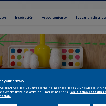
ctos
Inspiración
Asesoramiento
Buscar un distribu
ct your privacy.
 “Accept All Cookies”, you agree to the storing of cookies on your device to enhanc
analyze site usage, and assist in our marketing efforts.
Declaración de cookies 
mación.