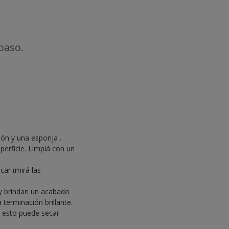
paso.
bón y una esponja .
perficie. Limpiá con un
car (mirá las
y brindan un acabado
terminación brillante.
e esto puede secar