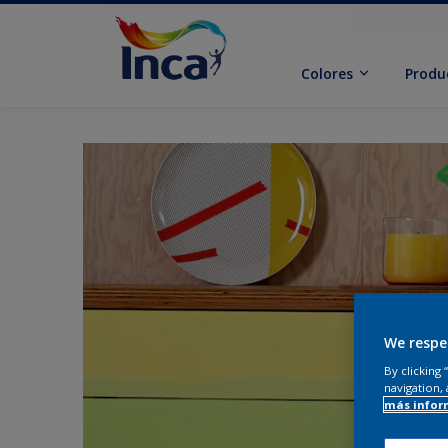
Colores
Produ
We respe
By clicking
navigation, 
más infor