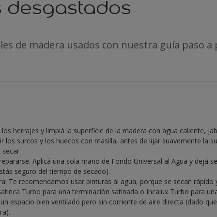
 desgastados
es de madera usados con nuestra guía paso a 
 los herrajes y limpiá la superficie de la madera con agua caliente, ja
 los surcos y los huecos con masilla, antes de lijar suavemente la su
 secar.
epararse. Aplicá una sola mano de Fondo Universal al Agua y dejá se
estás seguro del tiempo de secado).
ra! Te recomendamos usar pinturas al agua, porque se secan rápido 
tinca Turbo para una terminación satinada o Incalux Turbo para una 
un espacio bien ventilado pero sin corriente de aire directa (dado qu
ra).