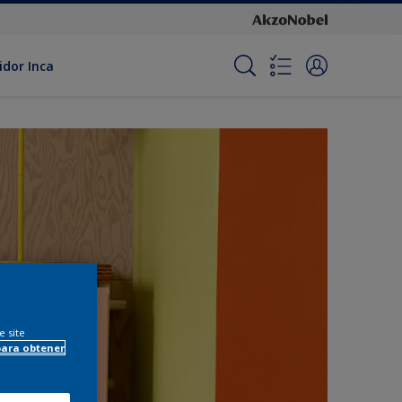
idor Inca
e site
para obtener