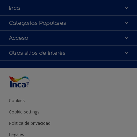
Inca
Acerca de Inca
Categorías Populares
Contactanos
Colores
Acceso
Encontrá un distribuidor Inca
Productos
Mapa del sitio
Accesibilidad
Otros sitios de interés
Inspiración
Términos y Condiciones de Venta
Precisión del color
Asesoramiento
Línea Industrial
Color del año Inca
Cookies
Cookie settings
Política de privacidad
Legales