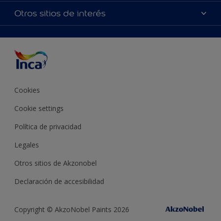
Mapa del sitio
Accesibilidad
Otros sitios de interés
Inspiración
Términos y Condiciones de Venta
Precisión del color
Asesoramiento
Línea Industrial
Color del año Inca
Cookies
Cookie settings
Política de privacidad
Legales
Otros sitios de Akzonobel
Declaración de accesibilidad
Copyright © AkzoNobel Paints 2026