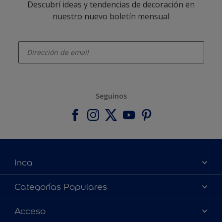
Descubrí ideas y tendencias de decoración en
nuestro nuevo boletín mensual
enter-your-email
Seguinos
Inca
Acerca de Inca
Categorías Populares
Contactanos
Colores
Acceso
Encontrá un distribuidor Inca
Productos