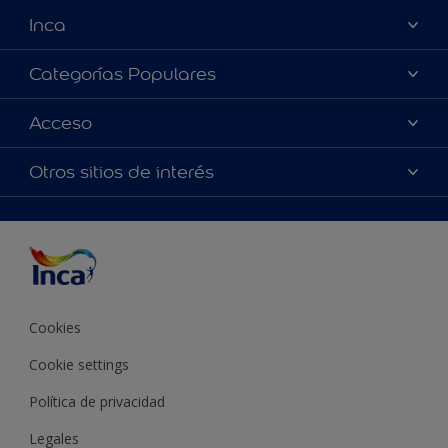
Inca
Acerca de Inca
Categorías Populares
Contactanos
Colores
Acceso
Encontrá un distribuidor Inca
Productos
Mapa del sitio
Accesibilidad
Otros sitios de interés
Inspiración
Términos y Condiciones de Venta
Precisión del color
Asesoramiento
Línea Industrial
Color del año Inca
Cookies
Cookie settings
Política de privacidad
Legales