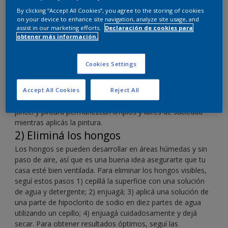
Prepará tus paredes para pintarlas con esta guía de
By clicking “Accept All Cookies”, you agree to the storing of cookies
limpieza paso a paso.
on your device to enhance site navigation, analyze site usage, and
assist in our marketing efforts.
Declaración de cookies para
obtener más información.
Cookies Settings
1) Desempolvá
Accept All Cookies
Reject All
Para comenzar, usá un pincel quitapolvo o un paño para
limpiar telas de araña, polvo o tierra; esto asegurará que tu
pincel y pintura permanezcan limpios y libres de suciedad
mientras aplicás la pintura.
2) Eliminá los hongos
Los hongos se pueden desarrollar en áreas húmedas y sin
paso de aire, así que es una buena idea asegurarte que tu
casa esté bien ventilada. Para eliminar los hongos visibles,
seguí estos pasos 1) cepillá la superficie con una solución
de agua y detergente; 2) enjuagá; 3) aplicá una solución de
una parte de hipoclorito de sodio en diez partes de agua
utilizando un cepillo; 4) enjuagá cuidadosamente y dejá
secar. Para obtener resultados óptimos, seguí las