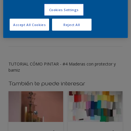
impregnante o barniz
Cookies Settings
¡Identificá el producto que más se adecua tu
Accept All Cookies
Reject All
necesidad y manos a la obra!
TUTORIAL CÓMO PINTAR - #4 Maderas con protector y
barniz
También te puede interesar