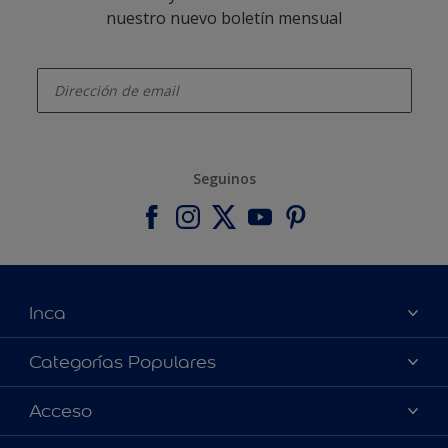
nuestro nuevo boletín mensual
enter-your-email
Seguinos
Inca
Acerca de Inca
Categorías Populares
Contactanos
Colores
Acceso
Encontrá un distribuidor Inca
Productos
Mapa del sitio