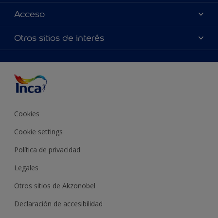
Contactanos
Colores
Acceso
Encontrá un distribuidor Inca
Productos
Mapa del sitio
Accesibilidad
Otros sitios de interés
Inspiración
Términos y Condiciones de Venta
Precisión del color
Asesoramiento
Línea Industrial
Color del año Inca
Cookies
Cookie settings
Política de privacidad
Legales
Otros sitios de Akzonobel
Declaración de accesibilidad