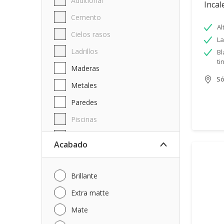
Additional
Incal
Cemento
Al
Cielos rasos
La
Ladrillos
Bl
ti
Maderas
Só
Metales
Paredes
Piscinas
Techos
Acabado
Brillante
Extra matte
Mate