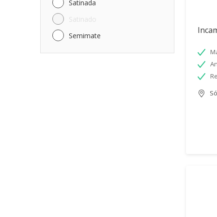
Satinada
Satinado
Incam
Semimate
Má
An
Re
Só