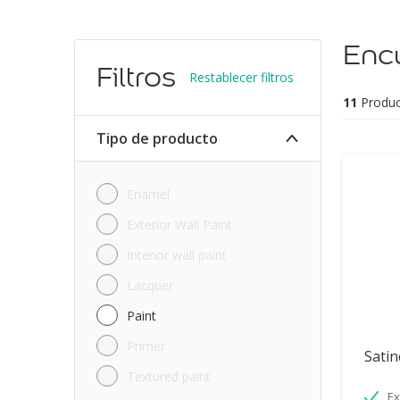
Encu
Filtros
Restablecer filtros
11
Produc
Tipo de producto
Enamel
Exterior Wall Paint
Interior wall paint
Lacquer
Paint
Primer
Satin
Textured paint
Ex