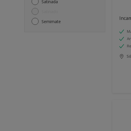
Satinada
Satinado
Incam
Semimate
Má
An
Re
Só