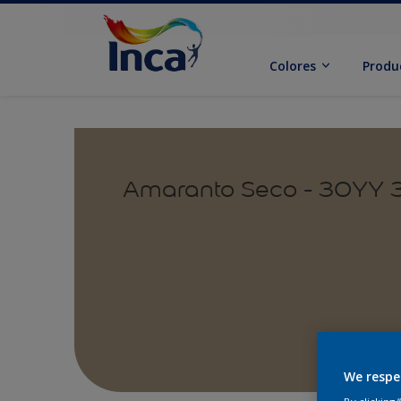
Colores
Produ
Amaranto Seco - 30YY 
We respe