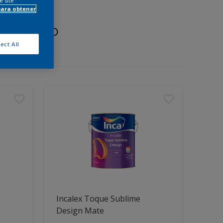
e site
para obtener
proyecto
ect All
Incalex Toque Sublime
Design Mate