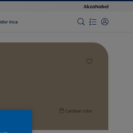
idor Inca
Cambiar color