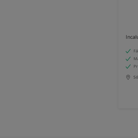
Incal
Fá
Má
Pr
Só