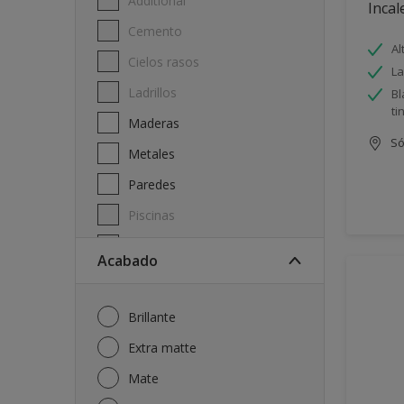
Additional
Incal
Cemento
Al
Cielos rasos
La
Ladrillos
Bl
ti
Maderas
Só
Metales
Paredes
Piscinas
Techos
Acabado
Brillante
Extra matte
Mate