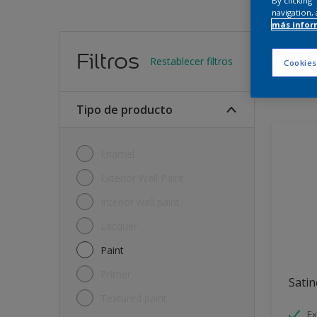
By clicking
navigation, 
más infor
Encu
Filtros
Restablecer filtros
Cookies
11
Produc
Tipo de producto
Enamel
Exterior Wall Paint
Interior wall paint
Lacquer
Paint
Primer
Satin
Textured paint
Ex