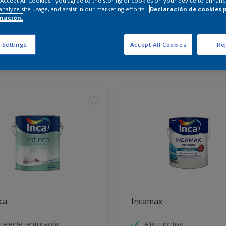
 “Accept All Cookies”, you agree to the storing of cookies on your device to enhanc
analyze site usage, and assist in our marketing efforts.
Declaración de cookies 
mación.
entra los productos para tu 
 Settings
Accept All Cookies
Rej
tos encontrados
ca
Incamax
celente terminación
Alto cubritivo