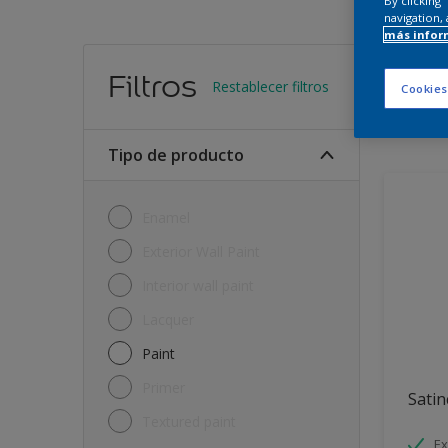
By clicking
navigation, 
más infor
Encu
Filtros
Restablecer filtros
Cookies
11
Produc
Tipo de producto
Enamel
Exterior Wall Paint
Interior wall paint
Lacquer
Paint
Primer
Satin
Textured paint
Ex