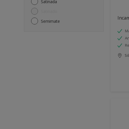
Satinada
Satinado
Incam
Semimate
Má
An
Re
Só