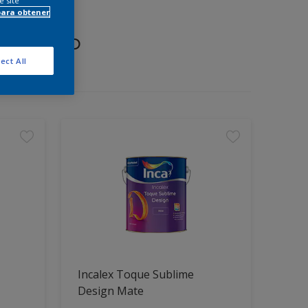
e site
para obtener
proyecto
ect All
Incalex Toque Sublime
Design Mate