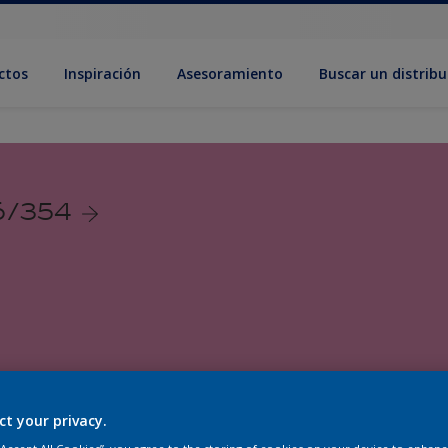
ctos
Inspiración
Asesoramiento
Buscar un distribu
36/354
ct your privacy.