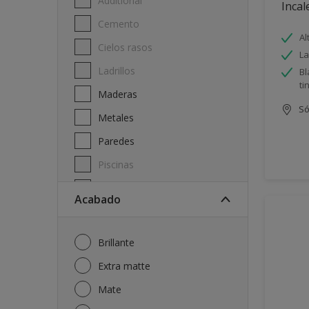
Additional
Incal
Cemento
Al
Cielos rasos
La
Ladrillos
Bl
ti
Maderas
Só
Metales
Paredes
Piscinas
Techos
Acabado
Brillante
Extra matte
Mate