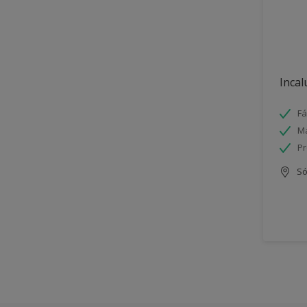
Incal
Fá
Má
Pr
Só