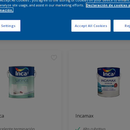
 “Accept All Cookies”, you agree to the storing of cookies on your device to enhanc
analyze site usage, and assist in our marketing efforts.
Declaración de cookies 
mación.
entra los productos para tu 
 Settings
Accept All Cookies
Rej
tos encontrados
ca
Incamax
celente terminación
Alto cubritivo