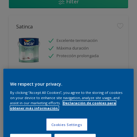
Filter
Satinca
Excelente terminación
Máxima duración
Protección prolongada
Sólo disponible en tienda
We respect your privacy.
By clicking “Accept All Cookies”, you agree to the storing of cookies
on your device to enhance site navigation, analyze site usage, and
assist in our marketing efforts.
Declaración de cookies para
obtener más información.
Incalex Toque Sublime Design Mate
Cookies Settings
Excelente terminación