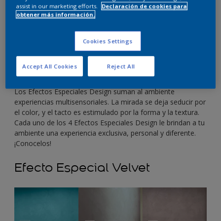
assist in our marketing efforts.
Declaración de cookies para
obtener más información.
Cookies Settings
Accept All Cookies
Reject All
Los Efectos Especiales Design suman al ambiente
experiencias multisensoriales. La mirada se deja seducir por
el color, y el tacto es estimulado por la forma y la textura.
Cada uno de los 4 Efectos Especiales Design le brindan a tu
ambiente una experiencia exclusiva, personal y diferente.
¡Conocelos!
Efecto Especial Velvet