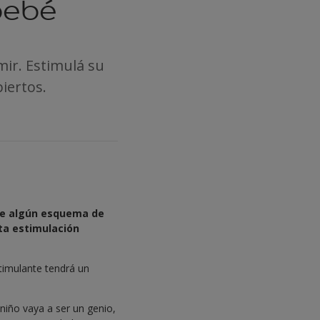
 bebé
ir. Estimulá su
iertos.
rme algún esquema de
cta estimulación
timulante tendrá un
niño vaya a ser un genio,