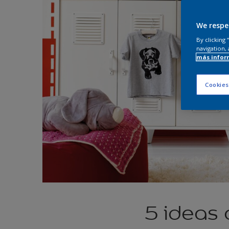
We respe
By clicking
navigation, 
más infor
Cookies
5 ideas 