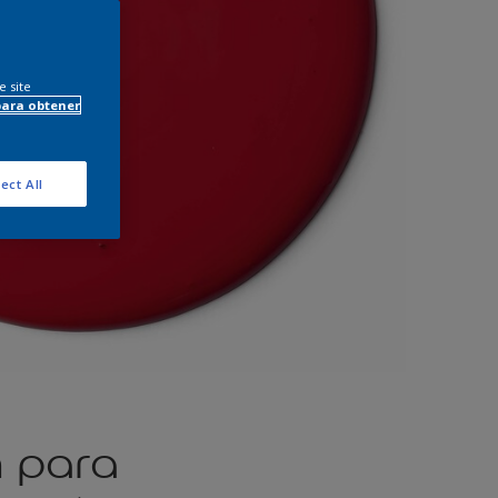
e site
para obtener
ect All
n para