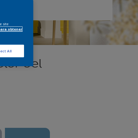
e site
para obtener
ect All
olor del