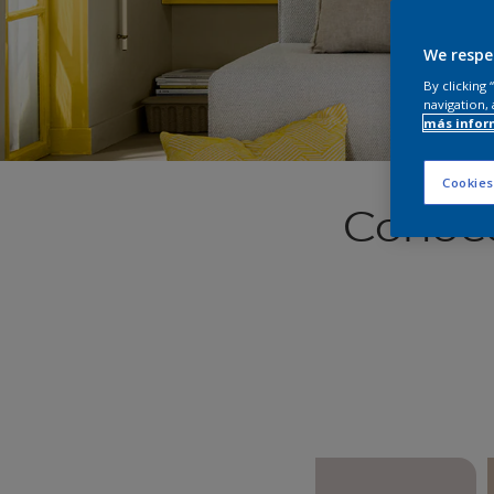
We respe
By clicking
navigation, 
más infor
Cookies
Conocé 