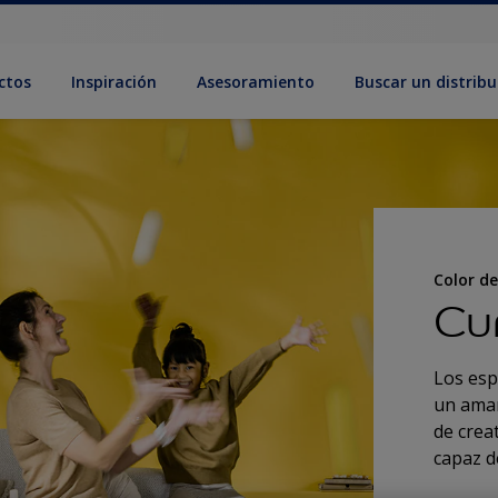
ctos
Inspiración
Asesoramiento
Buscar un distribu
Color de
Cu
Los esp
un amar
de creat
capaz d