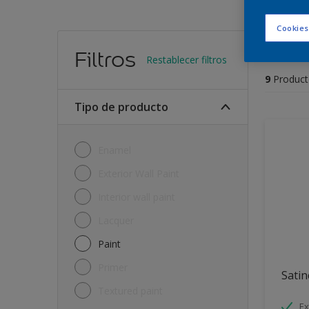
Cookies
Encu
Filtros
Restablecer filtros
9
Product
Tipo de producto
Enamel
Exterior Wall Paint
Interior wall paint
Lacquer
Paint
Primer
Satin
Textured paint
Ex