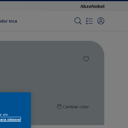
idor Inca
Cambiar color
e site
para obtener