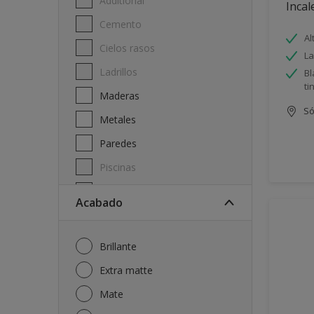
Additional
Incal
Cemento
Al
Cielos rasos
La
Ladrillos
Bl
ti
Maderas
Só
Metales
Paredes
Piscinas
Techos
Acabado
Brillante
Extra matte
Mate