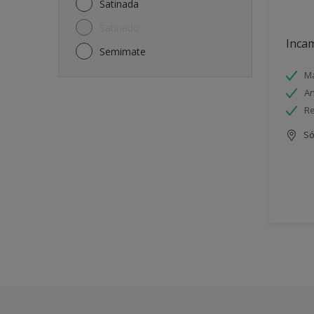
Satinada
Satinado
Incam
Semimate
Má
An
Re
Só