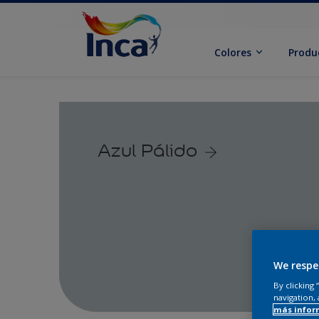
Colores
Produ
Azul Pálido
We respe
By clicking
navigation, 
más infor