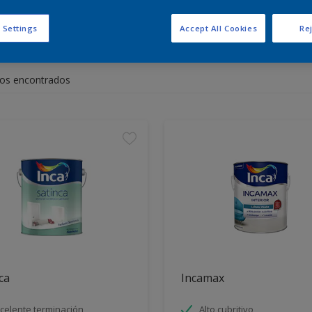
 Settings
Accept All Cookies
Rej
entra los productos para tu 
os encontrados
ca
Incamax
celente terminación
Alto cubritivo