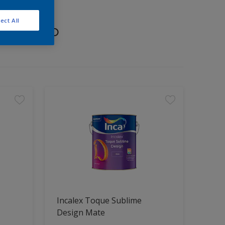
ect All
proyecto
Incalex Toque Sublime
Design Mate