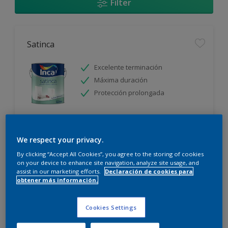
Filter
Satinca
Excelente terminación
Máxima duración
Protección prolongada
Sólo disponible en tienda
We respect your privacy.
By clicking “Accept All Cookies”, you agree to the storing of cookies
on your device to enhance site navigation, analyze site usage, and
assist in our marketing efforts.
Declaración de cookies para
obtener más información.
Incalex Toque Sublime Design Mate
Cookies Settings
Excelente terminación