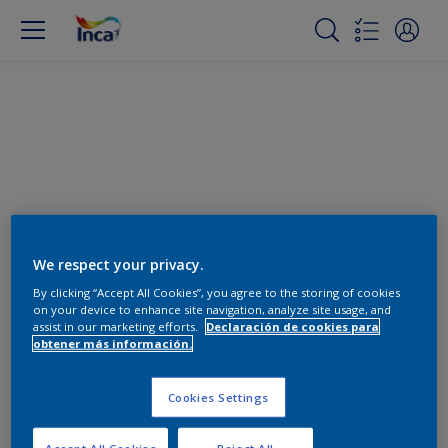
Cambiar color
We respect your privacy.
By clicking “Accept All Cookies”, you agree to the storing of cookies
on your device to enhance site navigation, analyze site usage, and
Encuentra los productos para
assist in our marketing efforts.
Declaración de cookies para
tu proyecto
obtener más información.
0
Productos encontrados
Cookies Settings
Accept All Cookies
Reject All