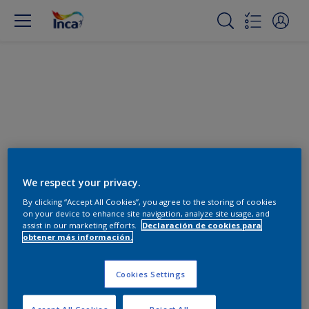
Cambiar color
We respect your privacy.
By clicking “Accept All Cookies”, you agree to the storing of cookies
on your device to enhance site navigation, analyze site usage, and
Encuentra los productos para
assist in our marketing efforts.
Declaración de cookies para
tu proyecto
obtener más información.
0
Productos encontrados
Cookies Settings
Accept All Cookies
Reject All