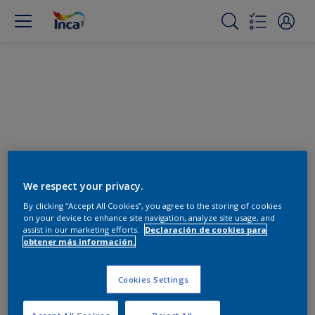
Cambiar color
We respect your privacy.
By clicking “Accept All Cookies”, you agree to the storing of cookies
on your device to enhance site navigation, analyze site usage, and
Encuentra los productos para
assist in our marketing efforts.
Declaración de cookies para
tu proyecto
obtener más información.
0
Productos encontrados
Cookies Settings
Accept All Cookies
Reject All