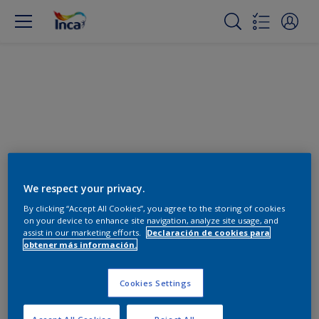
Cambiar color
We respect your privacy.
By clicking “Accept All Cookies”, you agree to the storing of cookies
on your device to enhance site navigation, analyze site usage, and
Encuentra los productos para
assist in our marketing efforts.
Declaración de cookies para
tu proyecto
obtener más información.
0
Productos encontrados
Cookies Settings
Accept All Cookies
Reject All