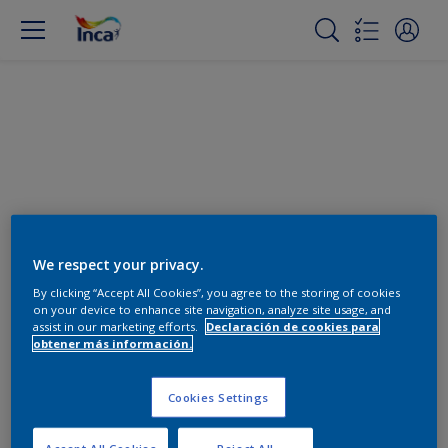
Cambiar color
We respect your privacy.
By clicking “Accept All Cookies”, you agree to the storing of cookies
on your device to enhance site navigation, analyze site usage, and
Encuentra los productos para
assist in our marketing efforts.
Declaración de cookies para
tu proyecto
obtener más información.
0
Productos encontrados
Cookies Settings
Accept All Cookies
Reject All