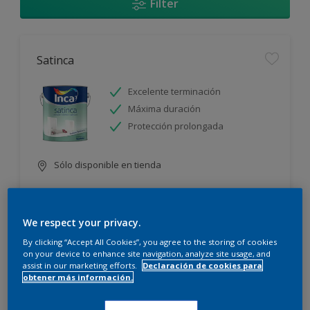
Filter
Satinca
Excelente terminación
Máxima duración
Protección prolongada
Sólo disponible en tienda
We respect your privacy.
By clicking “Accept All Cookies”, you agree to the storing of cookies
on your device to enhance site navigation, analyze site usage, and
assist in our marketing efforts.
Declaración de cookies para
Incamax
obtener más información.
Alto cubritivo