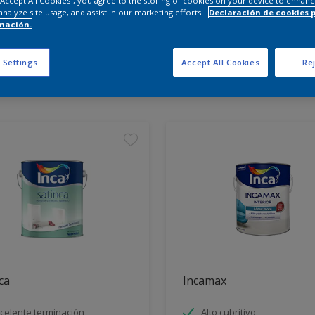
 “Accept All Cookies”, you agree to the storing of cookies on your device to enhanc
analyze site usage, and assist in our marketing efforts.
Declaración de cookies 
mación.
entra los productos para tu 
 Settings
Accept All Cookies
Rej
tos encontrados
ca
Incamax
celente terminación
Alto cubritivo