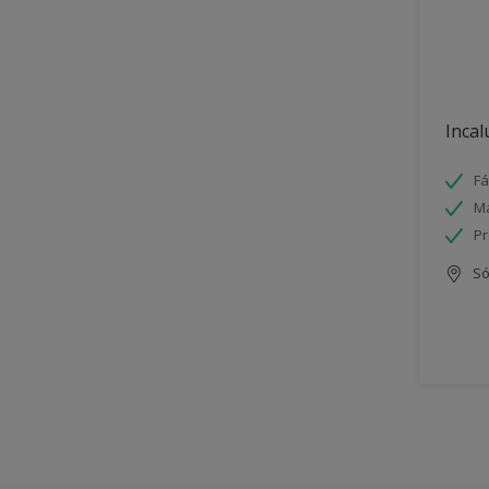
Incal
Fá
Má
Pr
Só