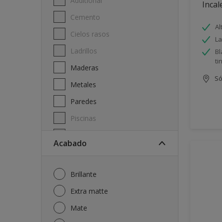
Additional
Incal
Cemento
Al
Cielos rasos
La
Ladrillos
Bl
ti
Maderas
Só
Metales
Paredes
Piscinas
Techos
Acabado
Brillante
Extra matte
Mate