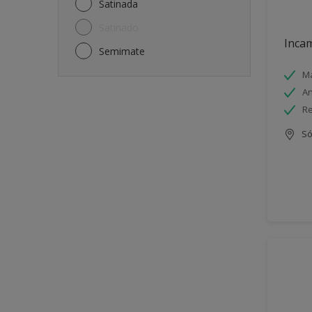
Satinada
Satinado
Incam
Semimate
Má
An
Re
Só