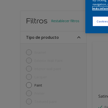
By clicking
navigation, 
más infor
Encu
Filtros
Restablecer filtros
Cookies
11
Produc
Tipo de producto
Enamel
Exterior Wall Paint
Interior wall paint
Lacquer
Paint
Primer
Satin
Textured paint
Ex