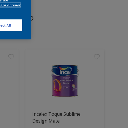
e site
para obtener
proyecto
ect All
Incalex Toque Sublime
Design Mate