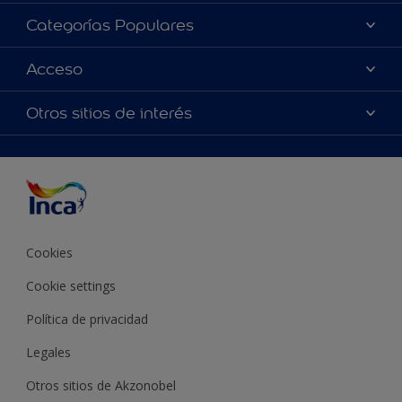
Acerca de Inca
Categorías Populares
Contactanos
Colores
Acceso
Encontrá un distribuidor Inca
Productos
Mapa del sitio
Accesibilidad
Otros sitios de interés
Inspiración
Términos y Condiciones de Venta
Precisión del color
Asesoramiento
Línea Industrial
Color del año Inca
Cookies
Cookie settings
Política de privacidad
Legales
Otros sitios de Akzonobel