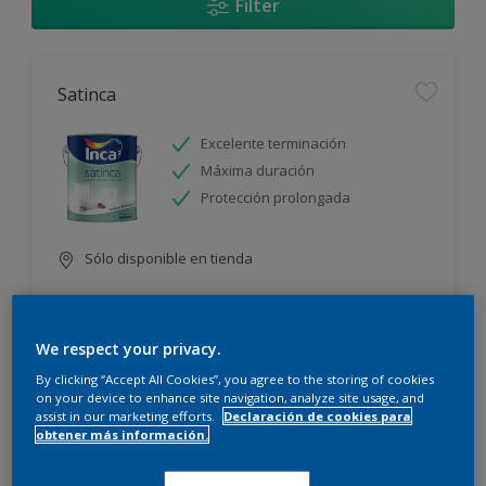
Filter
Satinca
Excelente terminación
Máxima duración
Protección prolongada
Sólo disponible en tienda
We respect your privacy.
By clicking “Accept All Cookies”, you agree to the storing of cookies
on your device to enhance site navigation, analyze site usage, and
assist in our marketing efforts.
Declaración de cookies para
Incamax
obtener más información.
Alto cubritivo