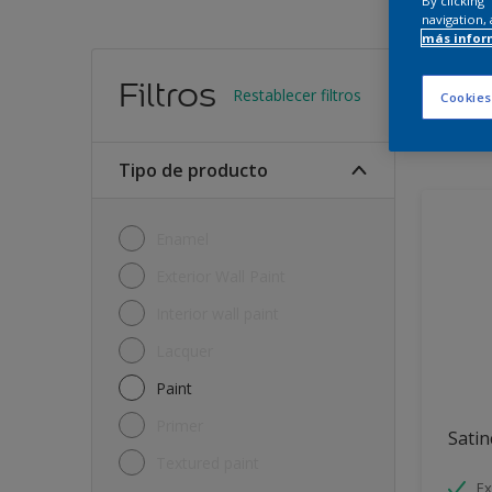
By clicking
navigation, 
más infor
Encu
Filtros
Restablecer filtros
Cookies
11
Produc
Tipo de producto
Enamel
Exterior Wall Paint
Interior wall paint
Lacquer
Paint
Primer
Satin
Textured paint
Ex