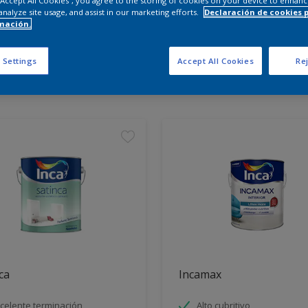
 “Accept All Cookies”, you agree to the storing of cookies on your device to enhanc
analyze site usage, and assist in our marketing efforts.
Declaración de cookies 
mación.
entra los productos para tu 
 Settings
Accept All Cookies
Rej
tos encontrados
ca
Incamax
celente terminación
Alto cubritivo