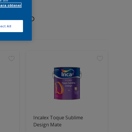
e site
para obtener
proyecto
ect All
Incalex Toque Sublime
Design Mate