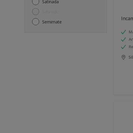
Satinada
Satinado
Incam
Semimate
Má
An
Re
Só