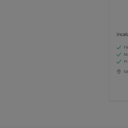
Incal
Fá
Má
Pr
Só