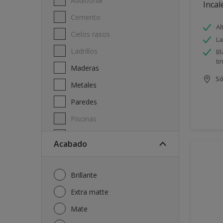
Additional
Incal
Cemento
Al
Cielos rasos
La
Ladrillos
Bl
ti
Maderas
Só
Metales
Paredes
Piscinas
Techos
Acabado
Brillante
Extra matte
Mate