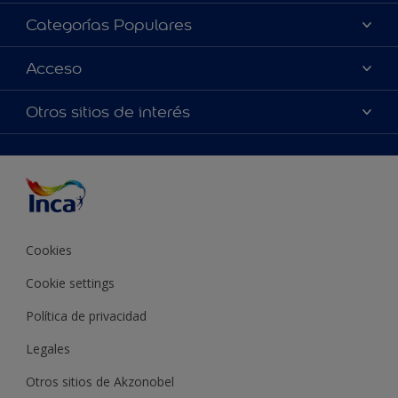
Acerca de Inca
Categorías Populares
Contactanos
Colores
Acceso
Encontrá un distribuidor Inca
Productos
Mapa del sitio
Accesibilidad
Otros sitios de interés
Inspiración
Términos y Condiciones de Venta
Precisión del color
Asesoramiento
Línea Industrial
Color del año Inca
Cookies
Cookie settings
Política de privacidad
Legales
Otros sitios de Akzonobel