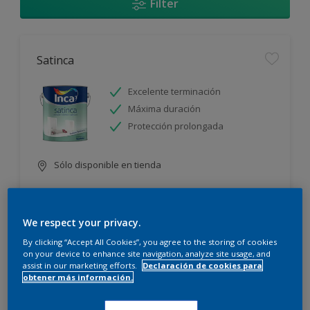
Filter
Satinca
Excelente terminación
Máxima duración
Protección prolongada
Sólo disponible en tienda
We respect your privacy.
By clicking “Accept All Cookies”, you agree to the storing of cookies
on your device to enhance site navigation, analyze site usage, and
assist in our marketing efforts.
Declaración de cookies para
Incamax
obtener más información.
Alto cubritivo