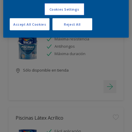
Filter
Cookies Settings
Accept All Cookies
Reject All
Piscinas Caucho Clorado
Máxima resistencia
Antihongos
Máxima duración
Sólo disponible en tienda
Piscinas Látex Acrílico
Fácil aplicación