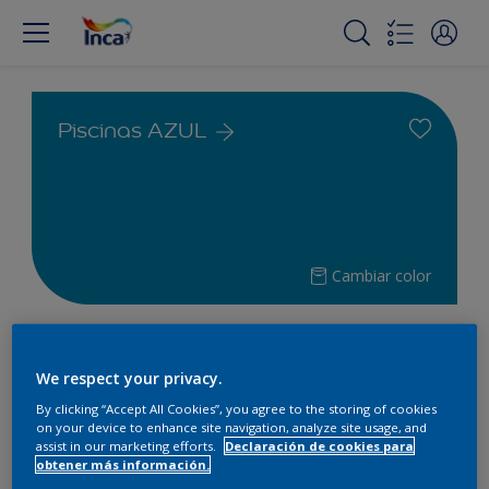
Piscinas AZUL
Cambiar color
Encuentra los productos para
tu proyecto
We respect your privacy.
By clicking “Accept All Cookies”, you agree to the storing of cookies
on your device to enhance site navigation, analyze site usage, and
2
Productos encontrados
assist in our marketing efforts.
Declaración de cookies para
obtener más información.