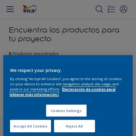
Encuentra los productos para
tu proyecto
0
Productos encontrados
We respect your privacy.
Filter
By clicking “Accept All Cookies”, you agree to the storing of cookies
on your device to enhance site navigation, analyze site usage, and
assist in our marketing efforts.
Declaración de cookies para
Lo sentimos, no pudimos encontrar el producto que
obtener más información.
estabas buscando. Haga clic en "Borrar todo" para
comenzar de nuevo y descubrir nuestros otros productos.
Cookies Settings
Accept All Cookies
Reject All