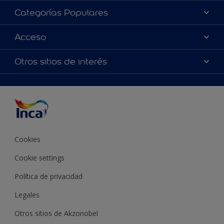
Acerca de Inca
Categorías Populares
Contactanos
Colores
Acceso
Encontrá un distribuidor Inca
Productos
Mapa del sitio
Accesibilidad
Otros sitios de interés
Inspiración
Términos y Condiciones de Venta
Precisión del color
Asesoramiento
Línea Industrial
Color del año Inca
Cookies
Cookie settings
Política de privacidad
Legales
Otros sitios de Akzonobel