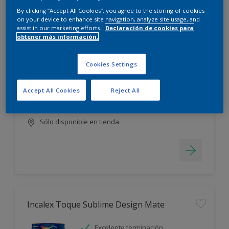
Filter
By clicking “Accept All Cookies”, you agree to the storing of cookies
on your device to enhance site navigation, analyze site usage, and
assist in our marketing efforts.
Declaración de cookies para
obtener más información.
Satinca
Cookies Settings
Excelente terminación
Máxima duración
Accept All Cookies
Reject All
Protección prolongada
Sólo disponible en tienda
Incalex Toque Sublime Design Mate
Excelente terminación