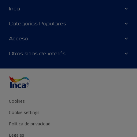
Inca
Acerca de Inca
Categorías Populares
Contactanos
Colores
Acceso
Encontrá un distribuidor Inca
Productos
Mapa del sitio
Accesibilidad
Otros sitios de interés
Inspiración
Términos y Condiciones de Venta
Precisión del color
Asesoramiento
Línea Industrial
Color del año Inca
Cookies
Cookie settings
Política de privacidad
Legales