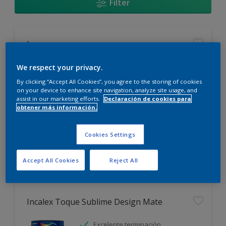
Filter
Incamax
Alto cubritivo
We respect your privacy.
Blanco más durable
By clicking “Accept All Cookies”, you agree to the storing of cookies
on your device to enhance site navigation, analyze site usage, and
Rápido secado
assist in our marketing efforts.
Declaración de cookies para
obtener más información.
Sólo disponible en tienda
Cookies Settings
Accept All Cookies
Reject All
Incalex Toque Sublime Design Mate
Excelente terminación