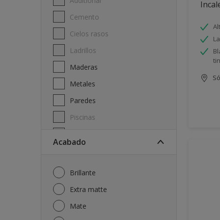
Additional
Incal
Cemento
Al
Cielos rasos
La
Ladrillos
Bl
ti
Maderas
Só
Metales
Paredes
Piscinas
Techos
Acabado
Brillante
Extra matte
Mate