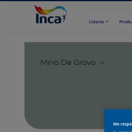
Colores
Produ
Mina De Grava
We respe