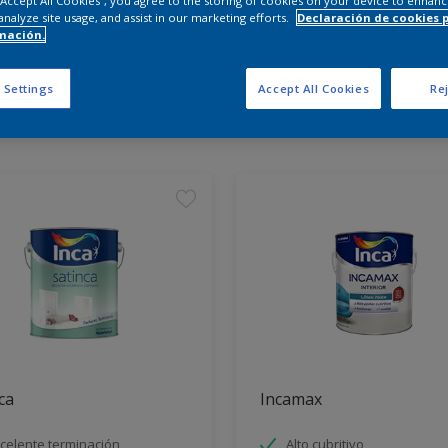
 “Accept All Cookies”, you agree to the storing of cookies on your device to enhanc
analyze site usage, and assist in our marketing efforts.
Declaración de cookies 
mación.
entra los productos para tu 
 Settings
Accept All Cookies
Rej
tos encontrados
ca
Incamax
celente terminación
Alto cubritivo