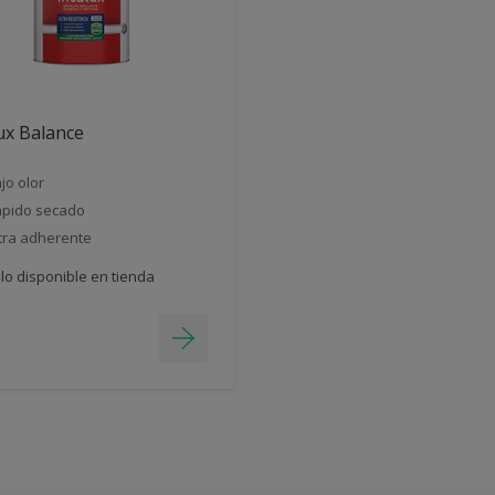
ux Balance
jo olor
pido secado
tra adherente
lo disponible en tienda