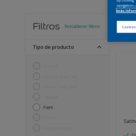
By clicking
navigation, 
más infor
Encu
Filtros
Restablecer filtros
Cookies
10
Produc
Tipo de producto
Enamel
Exterior Wall Paint
Interior wall paint
Lacquer
Paint
Primer
Satin
Textured paint
Ex