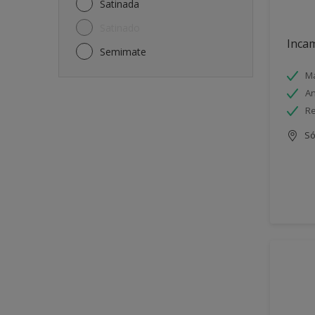
Satinada
Satinado
Incam
Semimate
Má
An
Re
Só