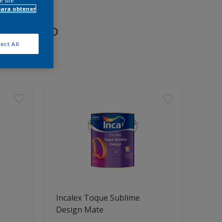
e site
para obtener
proyecto
ect All
Incalex Toque Sublime
Design Mate