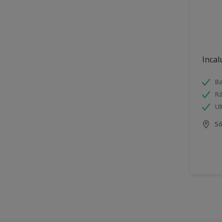
Incal
Ba
Rá
Ul
Só