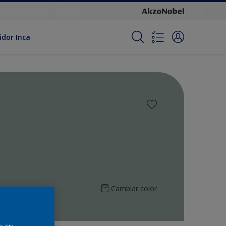
idor Inca
Cambiar color