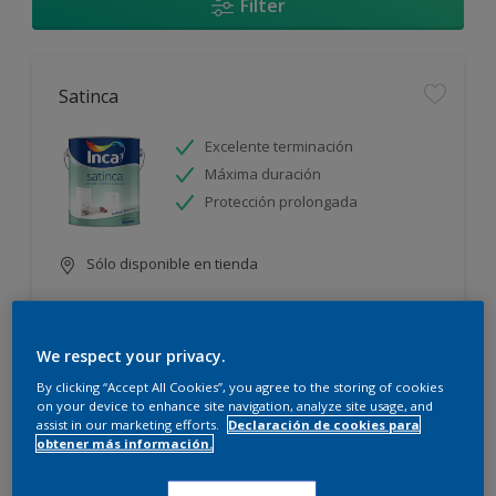
Filter
Satinca
Excelente terminación
Máxima duración
Protección prolongada
Sólo disponible en tienda
We respect your privacy.
By clicking “Accept All Cookies”, you agree to the storing of cookies
on your device to enhance site navigation, analyze site usage, and
assist in our marketing efforts.
Declaración de cookies para
Incamax
obtener más información.
Alto cubritivo