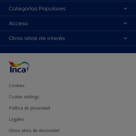
Acerca de Inca
Categorías Populares
Contactanos
Colores
Acceso
Encontrá un distribuidor Inca
Productos
Mapa del sitio
Accesibilidad
Otros sitios de interés
Inspiración
Términos y Condiciones de Venta
Precisión del color
Asesoramiento
Línea Industrial
Color del año Inca
Cookies
Cookie settings
Política de privacidad
Legales
Otros sitios de Akzonobel