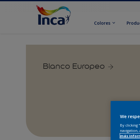
Colores
Produ
Blanco Europeo
We respe
By clicking
navigation, 
más infor