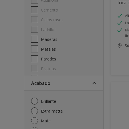
Additional
Incal
Cemento
Al
Cielos rasos
La
Ladrillos
Bl
ti
Maderas
Só
Metales
Paredes
Piscinas
Techos
Acabado
Brillante
Extra matte
Mate