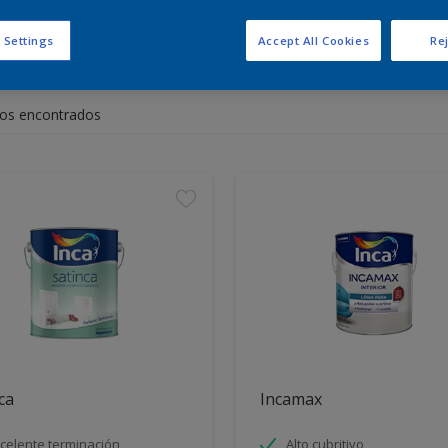
 Settings
Accept All Cookies
Rej
entra los productos para tu 
os encontrados
ca
Incamax
celente terminación
Alto cubritivo