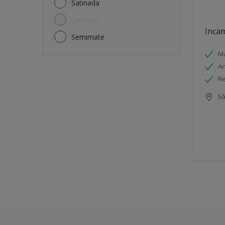
Satinada
Satinado
Incam
Semimate
Má
An
Re
Só