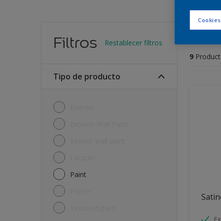
Cookies
Encu
Filtros
Restablecer filtros
9
Product
Tipo de producto
Enamel
Exterior Wall Paint
Interior wall paint
Lacquer
Paint
Primer
Satin
Textured paint
Ex