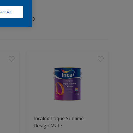
ect All
proyecto
Incalex Toque Sublime
Design Mate