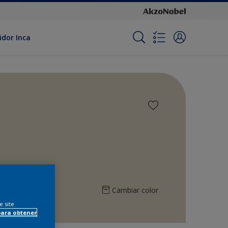
idor Inca
Cambiar color
e site
para obtener