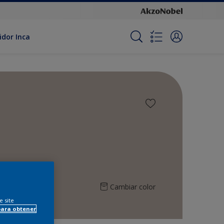
idor Inca
Cambiar color
e site
para obtener