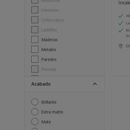
Additional
Incal
Cemento
Al
Cielos rasos
La
Ladrillos
Bl
ti
Maderas
Só
Metales
Paredes
Piscinas
Techos
Acabado
Brillante
Extra matte
Mate