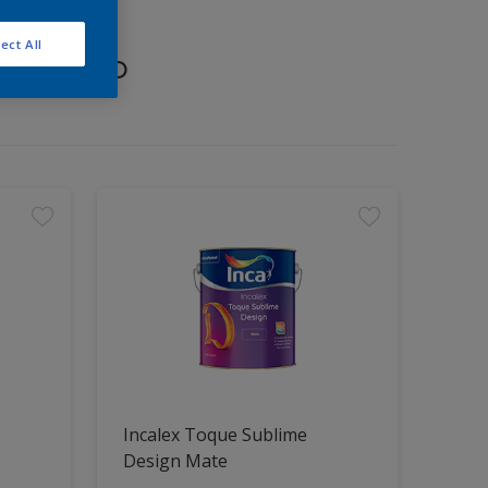
ect All
proyecto
Incalex Toque Sublime
Design Mate