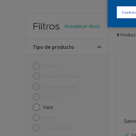
Cookies
Encu
Filtros
Restablecer filtros
9
Product
Tipo de producto
Enamel
Exterior Wall Paint
Interior wall paint
Lacquer
Paint
Primer
Satin
Textured paint
Ex