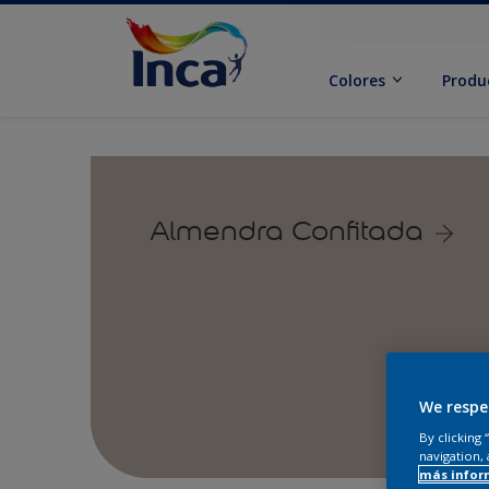
Colores
Produ
Almendra Confitada
We respe
By clicking
navigation, 
más infor