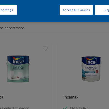
 Settings
Accept All Cookies
Rej
entra los productos para tu 
os encontrados
ca
Incamax
celente terminación
Alto cubritivo