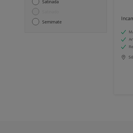
Satinada
Satinado
Incam
Semimate
Má
An
Re
Só