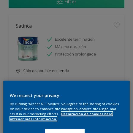
Filter
Satinca
Excelente terminación
Máxima duración
Protección prolongada
Sólo disponible en tienda
We respect your privacy.
By clicking “Accept All Cookies”, you agree to the storing of cookies
on your device to enhance site navigation, analyze site usage, and
assist in our marketing efforts.
Declaración de cookies para
Incamax
obtener más información.
Alto cubritivo