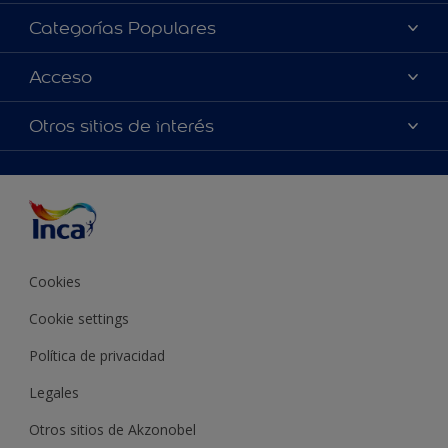
Acerca de Inca
Categorías Populares
Contactanos
Colores
Acceso
Encontrá un distribuidor Inca
Productos
Mapa del sitio
Accesibilidad
Otros sitios de interés
Inspiración
Términos y Condiciones de Venta
Precisión del color
Asesoramiento
Línea Industrial
Color del año Inca
Cookies
Cookie settings
Política de privacidad
Legales
Otros sitios de Akzonobel