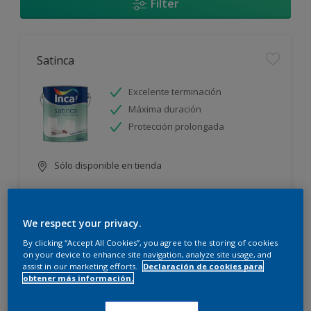
Filter
Satinca
Excelente terminación
Máxima duración
Protección prolongada
Sólo disponible en tienda
We respect your privacy.
By clicking “Accept All Cookies”, you agree to the storing of cookies
on your device to enhance site navigation, analyze site usage, and
assist in our marketing efforts.
Declaración de cookies para
Incamax
obtener más información.
Alto cubritivo