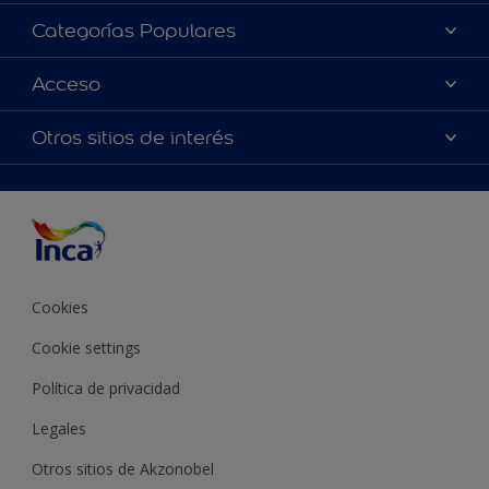
Acerca de Inca
Categorías Populares
Contactanos
Colores
Acceso
Encontrá un distribuidor Inca
Productos
Mapa del sitio
Accesibilidad
Otros sitios de interés
Inspiración
Términos y Condiciones de Venta
Precisión del color
Asesoramiento
Línea Industrial
Color del año Inca
Cookies
Cookie settings
Política de privacidad
Legales
Otros sitios de Akzonobel