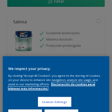
Filter
Satinca
Excelente terminación
Máxima duración
Protección prolongada
Sólo disponible en tienda
We respect your privacy.
By clicking “Accept All Cookies”, you agree to the storing of cookies
on your device to enhance site navigation, analyze site usage, and
assist in our marketing efforts.
Declaración de cookies para
obtener más información.
Incalex Toque Sublime Design Mate
Cookies Settings
Excelente terminación