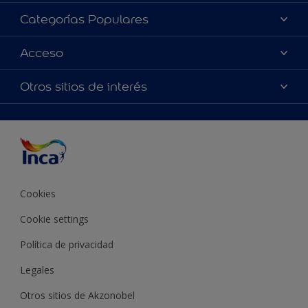
Acerca de Inca
Categorías Populares
Contactanos
Colores
Acceso
Encontrá un distribuidor Inca
Productos
Mapa del sitio
Accesibilidad
Otros sitios de interés
Inspiración
Términos y Condiciones de Venta
Precisión del color
Asesoramiento
Línea Industrial
Color del año Inca
Cookies
Cookie settings
Política de privacidad
Legales
Otros sitios de Akzonobel