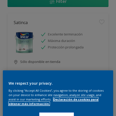
Filter
Satinca
Excelente terminación
Máxima duración
Protección prolongada
Sólo disponible en tienda
We respect your privacy.
By clicking “Accept All Cookies”, you agree to the storing of cookies
on your device to enhance site navigation, analyze site usage, and
assist in our marketing efforts.
Declaración de cookies para
Incamax
obtener más información.
Alto cubritivo