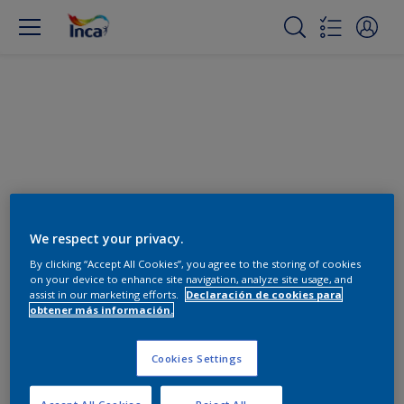
Cambiar color
We respect your privacy.
By clicking “Accept All Cookies”, you agree to the storing of cookies
on your device to enhance site navigation, analyze site usage, and
Encuentra los productos para
assist in our marketing efforts.
Declaración de cookies para
tu proyecto
obtener más información.
0
Productos encontrados
Cookies Settings
Accept All Cookies
Reject All