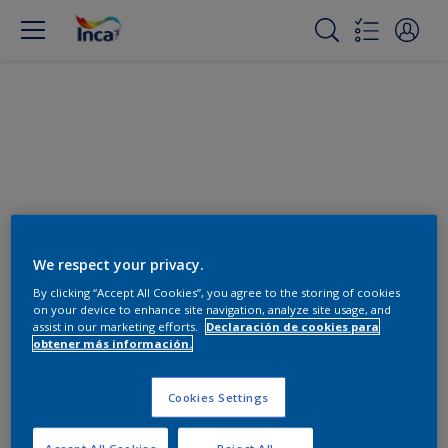
Cambiar color
We respect your privacy.
By clicking “Accept All Cookies”, you agree to the storing of cookies
on your device to enhance site navigation, analyze site usage, and
Encuentra los productos para
assist in our marketing efforts.
Declaración de cookies para
tu proyecto
obtener más información.
0
Productos encontrados
Cookies Settings
Accept All Cookies
Reject All