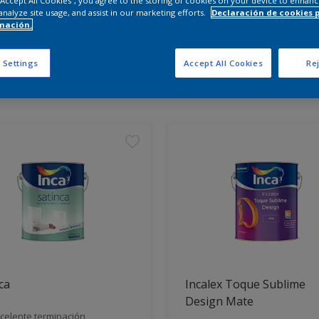
 “Accept All Cookies”, you agree to the storing of cookies on your device to enhanc
analyze site usage, and assist in our marketing efforts.
Declaración de cookies 
mación.
entra los productos para tu 
 Settings
Accept All Cookies
Rej
tos encontrados
ca
Incalex Toque Sublime
Design Mate
celente terminación