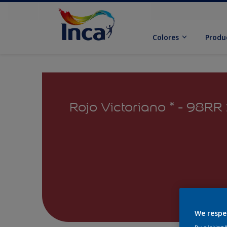
Colores
Produ
Rojo Victoriano * - 98R
We respe