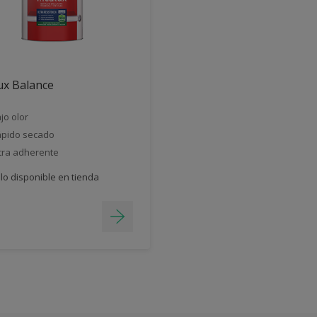
ux Balance
jo olor
pido secado
tra adherente
lo disponible en tienda