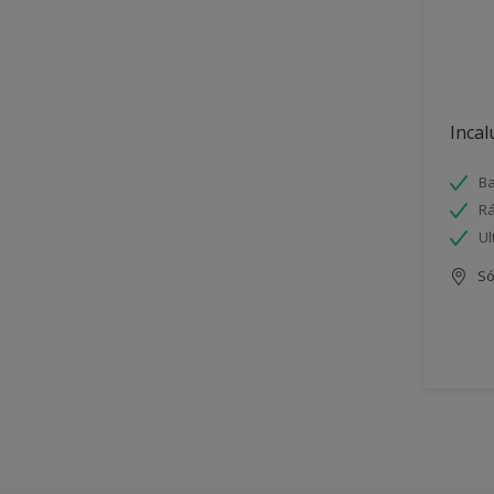
Incal
Ba
Rá
Ul
Só