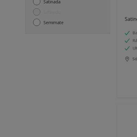
Satinada
Satinado
Satin
Semimate
Ba
Rá
Ul
Só