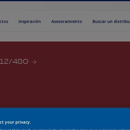
ctos
Inspiración
Asesoramiento
Buscar un distribu
R 12/480
ct your privacy.