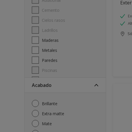
Additional
Exter
Cemento
Ex
Cielos rasos
Al
Ladrillos
Só
Maderas
Metales
Paredes
Piscinas
Techos
Acabado
Brillante
Extra matte
Mate