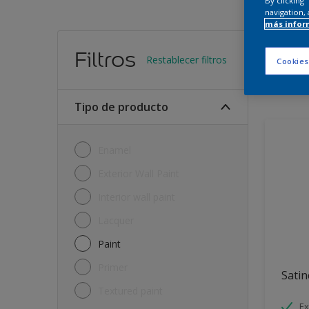
By clicking
navigation, 
más infor
Encu
Filtros
Restablecer filtros
Cookies
10
Produc
Tipo de producto
Enamel
Exterior Wall Paint
Interior wall paint
Lacquer
Paint
Primer
Satin
Textured paint
Ex