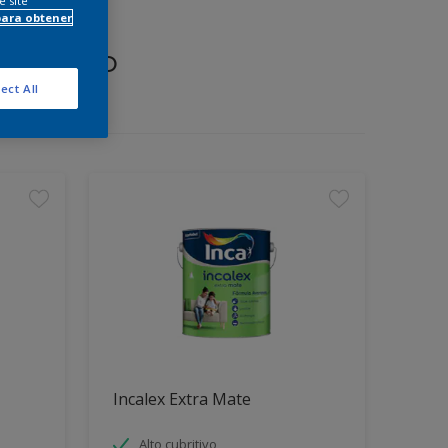
e site
para obtener
proyecto
ect All
Incalex Extra Mate
Alto cubritivo