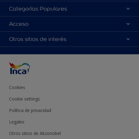
Acerca de Inca
Categorías Populares
Contactanos
Colores
Acceso
Encontrá un distribuidor Inca
Productos
Mapa del sitio
Accesibilidad
Otros sitios de interés
Inspiración
Términos y Condiciones de Venta
Precisión del color
Asesoramiento
Línea Industrial
Color del año Inca
Cookies
Cookie settings
Política de privacidad
Legales
Otros sitios de Akzonobel