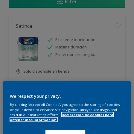
Filter
Satinca
Excelente terminación
Máxima duración
Protección prolongada
Sólo disponible en tienda
We respect your privacy.
By clicking “Accept All Cookies”, you agree to the storing of cookies
on your device to enhance site navigation, analyze site usage, and
assist in our marketing efforts.
Declaración de cookies para
Incamax
obtener más información.
Alto cubritivo