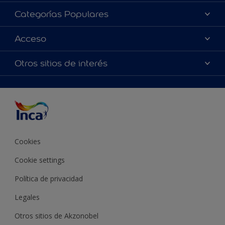
Acerca de Inca
Categorías Populares
Contactanos
Colores
Acceso
Encontrá un distribuidor Inca
Productos
Mapa del sitio
Accesibilidad
Otros sitios de interés
Inspiración
Términos y Condiciones de Venta
Precisión del color
Asesoramiento
Línea Industrial
Color del año Inca
Cookies
Cookie settings
Política de privacidad
Legales
Otros sitios de Akzonobel