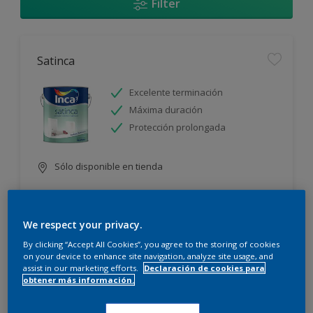
Filter
Satinca
Excelente terminación
Máxima duración
Protección prolongada
Sólo disponible en tienda
We respect your privacy.
By clicking “Accept All Cookies”, you agree to the storing of cookies
on your device to enhance site navigation, analyze site usage, and
assist in our marketing efforts.
Declaración de cookies para
Incamax
obtener más información.
Alto cubritivo